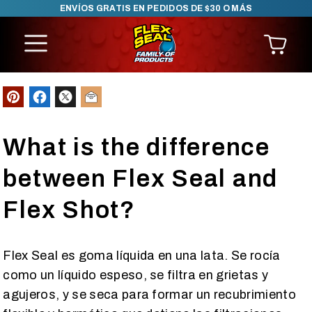
ENVÍOS GRATIS EN PEDIDOS DE $30 O MÁS
SKIP TO CONTENT
What is the difference
between Flex Seal and
Flex Shot?
Flex Seal es goma líquida en una lata. Se rocía
como un líquido espeso, se filtra en grietas y
agujeros, y se seca para formar un recubrimiento