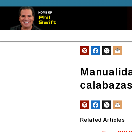
SKIP TO CONTENT
Envíos gratis en pedidos de $30 o más
Manualida
calabazas
Related Articles