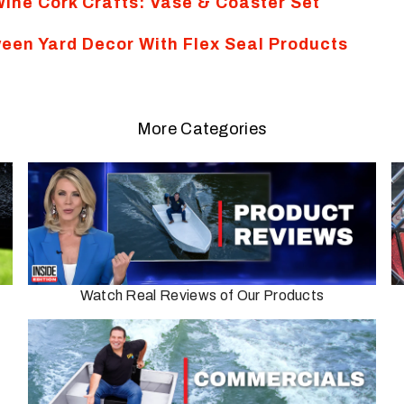
Wine Cork Crafts: Vase & Coaster Set
ween Yard Decor With Flex Seal Products
More Categories
Watch Real Reviews of Our Products